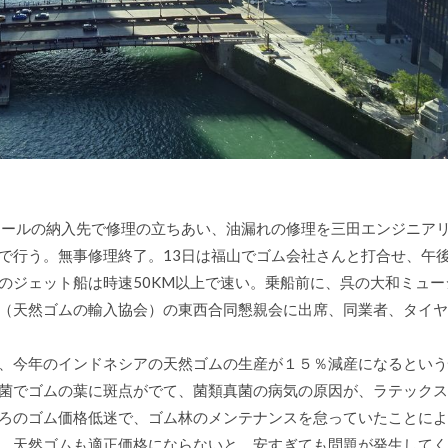
ロールの納入先で修理の立ちあい、油漏れの修理を三田エンジニア
で行う。無事修理終了。13日は福山でゴム会社さんと打合せ、午
のジェット船は時速50KM以上で速い。乗船前に、呉の大和ミュー
（天然ゴムの輸入協会）の東西合同懇親会に出席、同業者、タイヤ
、今年のインドネシアの天然ゴムの生産が１５％減産になるという
菌でゴムの葉に斑点がでて、菌類真菌の病気の原因が、ラテックス
ろのゴム価格低迷で、ゴム林のメンテナンスを怠っていたことによ
。天然ゴムも適正価格にならないと、安すぎても問題が発生してく