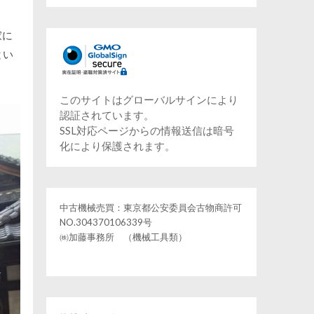
家に
とい
このサイトはグローバルサインにより
認証されています。
SSL対応ページからの情報送信は暗号
化により保護されます。
中古機械売買：東京都公安委員会古物商許可
NO.304370106339号
㈱加藤事務所 （機械工具類）