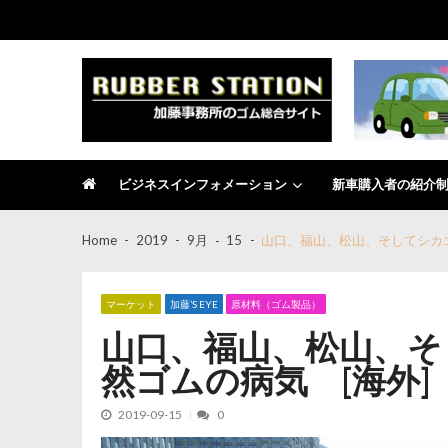
Skip
Skip
to
to
navigation
content
RUBBER STATION
加藤事務所のゴム総合サイト
ビジネスインフォメーション
新車購入者の紹介
Home
2019
9月
15
山口、福山、松山、そしてシカ
マーケット
加藤’S EYE
原材料（ゴム製品）
山口、福山、松山、そ
然ゴムの病気 [海外]
2019-09-15
0