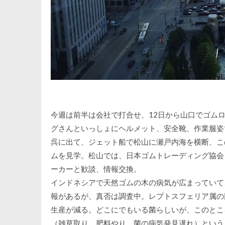
今週は前半は会社で打合せ、12日から山口でゴム
グさんといっしょにヘルメット、安全靴、作業服姿
呉に出て、ジェット船で松山に瀬戸内海を横断、こ
ムを見学。松山では、日本ゴムトレーディング協会
ーカーと歓談、情報交換。
インドネシアで天然ゴムの木の病気が広まっていて
報があるが、真否は調査中。レプトスフェリア属の
生産が減る。どこにでもいる菌らしいが、このとこ
（雑草取り、肥料やり、菌の病気発見遅れ）という