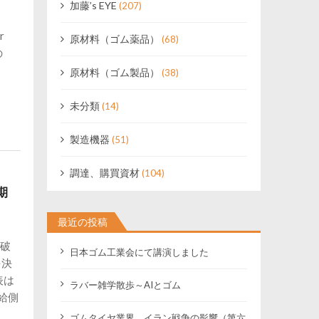
加藤’s EYE
(207)
r
原材料（ゴム薬品）
(68)
の
原材料（ゴム製品）
(38)
未分類
(14)
製造機器
(51)
調達、購買資材
(104)
延期
最近の投稿
林破
日本ゴム工業会にて講演しました
を決
表は
ラバー雑学散歩～AIとゴム
給側
ゴムタイヤ業界 イラン戦争の影響（第六