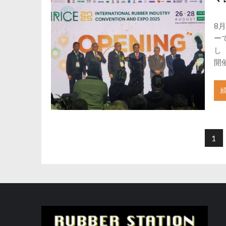
8
ーで
し
開
投
稿
1
の
ペ
ー
ジ
送