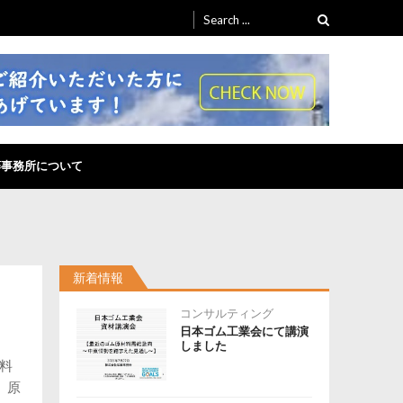
Search
for:
藤事務所について
新着情報
コンサルティング
日本ゴム工業会にて講演
しました
材料
。原