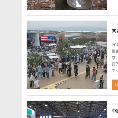
関
2
墨
京
西
す
中