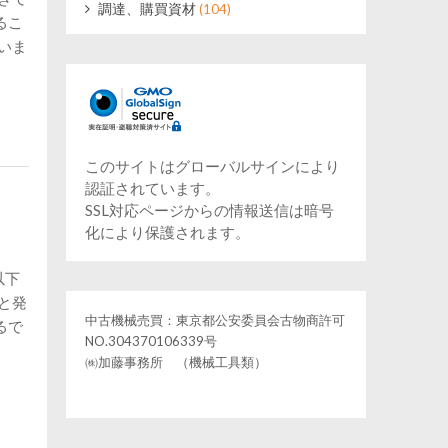
調達、購買資材
(104)
るこ
いま
このサイトはグローバルサインにより
認証されています。
SSL対応ページからの情報送信は暗号
化により保護されます。
以下
と発
中古機械売買：東京都公安委員会古物商許可
るで
NO.304370106339号
㈱加藤事務所 （機械工具類）