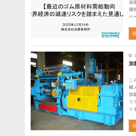
油
価
ベ
加
こ
械
加
リ
り