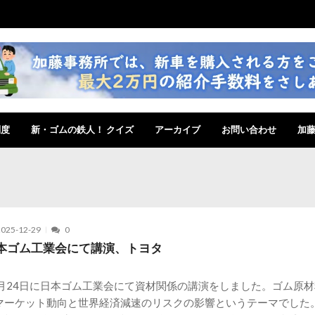
制度
新・ゴムの鉄人！ クイズ
アーカイブ
お問い合わせ
加
2025-12-29
0
本ゴム工業会にて講演、トヨタ
2月24日に日本ゴム工業会にて資材関係の講演をしました。ゴム原
マーケット動向と世界経済減速のリスクの影響というテーマでした