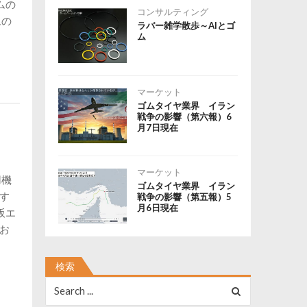
ムの
コンサルティング
ムの
ラバー雑学散歩～AIとゴ
ム
マーケット
ゴムタイヤ業界 イラン
戦争の影響（第六報）6
月7日現在
マーケット
用機
ゴムタイヤ業界 イラン
ます
戦争の影響（第五報）5
月6日現在
阪エ
てお
検索
Search
for: