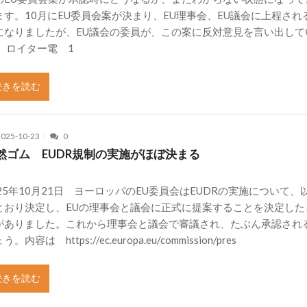
ます。10月にEU委員会案が決まり、EU理事会、EU議会に上程され
になりましたが、EU議会の委員が、この案に反対意見を言い出して
。 ロイター電 1
続きを読む
2025-10-23
0
然ゴム EUDR規制の実施がほぼ決まる
025年10月21日 ヨーロッパのEU委員会はEUDRの実施について、
とおり決定し、EUの理事会と議会に正式に提案することを決定した
がありました。これから理事会と議会で審議され、たぶん承認され
う。内容は https://ec.europa.eu/commission/pres
続きを読む