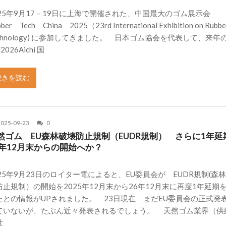
025年9月17－19日に上海で開催された、中国最大のゴム展示会
ber Tech China 2025（23rd International Exhibition on Rubbe
echnology) に参加してきました。 日本ゴム協会を代表して、来年
C2026Aichi 国
続きを読む
2025-09-23
0
然ゴム EU森林破壊防止規制（EUDR規制） さらに1年
6年12月末からの開始へか？
025年9月23日のロイター電によると、EU委員会が EUDR規制(森
防止規制）の開始を2025年12月末から26年12月末に再度1年延期
たとの情報がUPされました。 23日現在 まだEU委員会の正式発
ていないが、たぶん近々発表されるでしょう。 天然ゴム業界（供
世