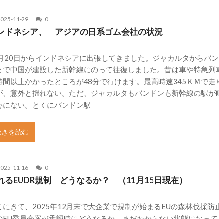
2025-11-29
0
ンドネシア、 アジアの日系ゴム会社の状況
1月20日からインドネシアに出張してきました。ジャカルタからバ
まで中国が建設した新幹線にのって往復しました。昔は車や特急列
時間以上かかったところが48分で行けます。最高時速345ＫＭで走
が、意外と揺れない。ただ、ジャカルタもバンドンも新幹線の駅が
心にない。とくにバンドン駅
続きを読む
2025-11-16
0
れるEUDR規制 どうなるか？ （11月15日現在）
こにきて、2025年12月末で大企業で規制が始まるEUの森林伐採防
のEU委員会案が承認時にどうなるか、まだわからない状態になって