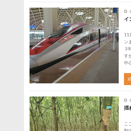
イ
1
ン
３
す
中
揺
こ
制