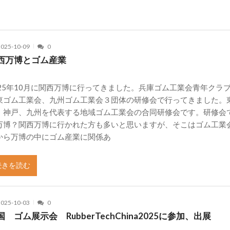
2025-10-09
0
西万博とゴム産業
025年10月に関西万博に行ってきました。兵庫ゴム工業会青年クラ
東ゴム工業会、九州ゴム工業会３団体の研修会で行ってきました。
、神戸、九州を代表する地域ゴム工業会の合同研修会です。研修会
万博？関西万博に行かれた方も多いと思いますが、そこはゴム工業
から万博の中にゴム産業に関係あ
続きを読む
2025-10-03
0
国 ゴム展示会 RubberTechChina2025に参加、出展