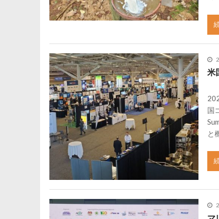
米
2
国ゴ
S
と
マ