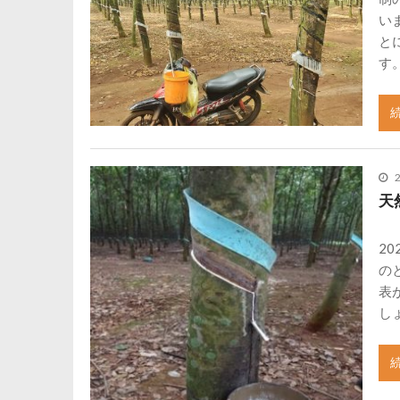
い
と
す
天
2
の
表
しょ