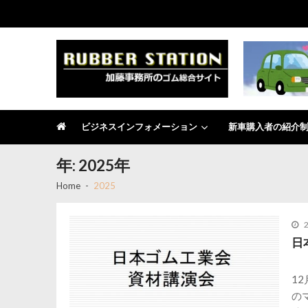
Skip
Skip
to
to
navigation
content
RUBBER STATION
加藤事務所のゴム総合サイト
ビジネスインフォメーション
新車購入者の紹介
年:
2025年
Home
2025
日
1
の