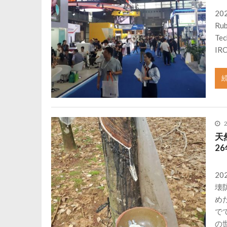
2
Rub
T
IR
天
2
2
壊
め
で
の