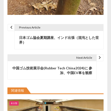
Previous Article
投
日本ゴム協会夏期講座、インド出張（混沌とした世
稿
界）
ナ
ビ
Next Article
ゲ
中国ゴム技術展示会(Rubber Tech China2024)に 参
加、中国EV車を観察
ー
シ
関連情報
ョ
ン
未分類