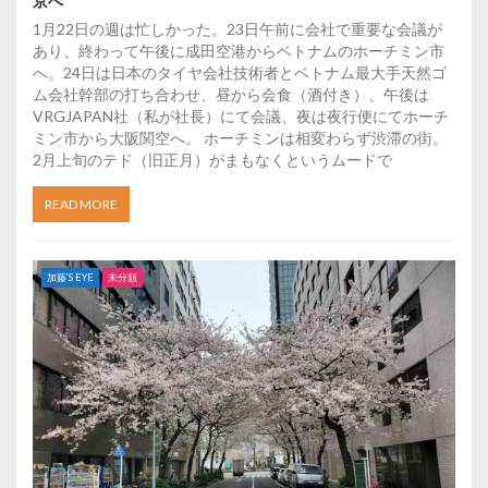
京へ
1月22日の週は忙しかった。23日午前に会社で重要な会議が
あり、終わって午後に成田空港からベトナムのホーチミン市
へ。24日は日本のタイヤ会社技術者とベトナム最大手天然ゴ
ム会社幹部の打ち合わせ、昼から会食（酒付き）、午後は
VRGJAPAN社（私が社長）にて会議、夜は夜行便にてホーチ
ミン市から大阪関空へ。 ホーチミンは相変わらず渋滞の街。
2月上旬のテド（旧正月）がまもなくというムードで
READ MORE
加藤’S EYE
未分類