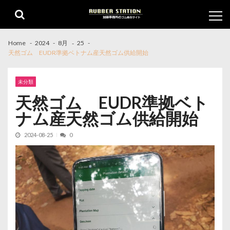
Skip
Skip
to
to
navigation
content
Home
2024
8月
25
天然ゴム EUDR準拠ベトナム産天然ゴム供給開始
未分類
天然ゴム EUDR準拠ベト
ナム産天然ゴム供給開始
2024-08-25
0