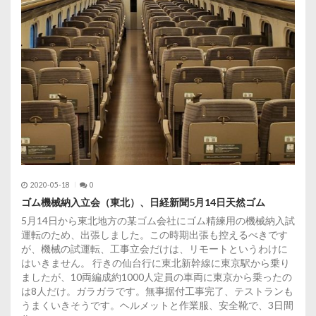
2020-05-18
0
ゴム機械納入立会（東北）、日経新聞5月14日天然ゴム
5月14日から東北地方の某ゴム会社にゴム精練用の機械納入試
運転のため、出張しました。この時期出張も控えるべきです
が、機械の試運転、工事立会だけは、リモートというわけに
はいきません。 行きの仙台行に東北新幹線に東京駅から乗り
ましたが、10両編成約1000人定員の車両に東京から乗ったの
は8人だけ。ガラガラです。無事据付工事完了、テストランも
うまくいきそうです。ヘルメットと作業服、安全靴で、3日間