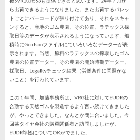
後SVR10,RSS3も提供できると思います。24年７月か
ら出荷できるようになりました。また出荷するパレッ
トごとにバーコードが張り付けてあり、それをスキャ
ンすると、産地のゴム農園、その位置、ラテックス採
取日等のデータが表示されるようになっています。船
積時にGeoJsonファイルにていろいろなデーターが表
示されます。当然、原料のラテックスの採取したゴム
農園の位置データー、その農園の開始時期データー、
採取日、Legalityチェック結果（労働条件に問題がな
いこと）を行われています。
この１年間、加藤事務所は、VRG社に対してEUDRの
合致する天然ゴムを製造するよう言い続けてきました
が、やっとできました。なんとか間に合いました。今
回某タイヤ会社の購買関係者と訪問しましたが、
EUDR準拠についてOKがでました。