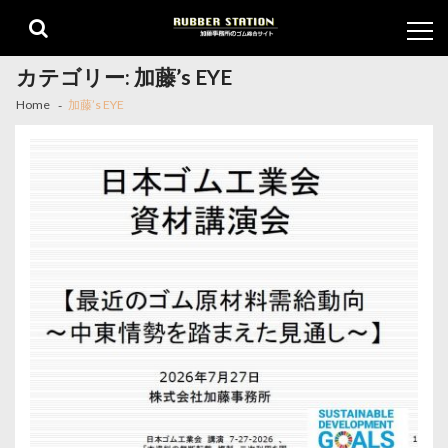
Skip
Skip
to
to
navigation
content
カテゴリー:
加藤’s EYE
Home
加藤’s EYE