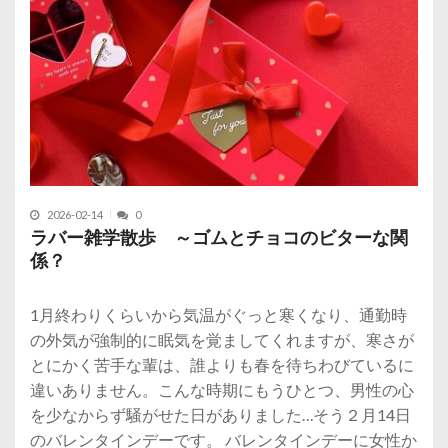
2026-02-14
0
ラバー雑学散歩 ～ゴムとチョコのビターな関
係？
1月終わりくらいから気温がぐっと寒くなり、通勤時
の外気が強制的に眠気を覚ましてくれますが、寒さが
とにかく苦手な輩は、誰よりも春を待ちわびているに
違いありません。こんな時期にもうひとつ、男性の心
を少なからず騒がせた日がありました…そう２月14日
のバレンタインデーです。 バレンタインデーに女性か