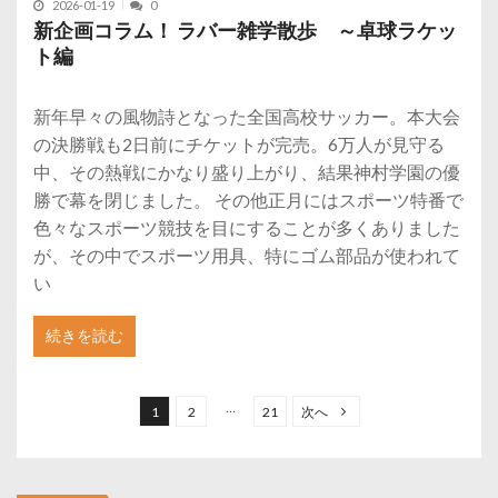
2026-01-19
0
新企画コラム！ ラバー雑学散歩 ～卓球ラケッ
ト編
新年早々の風物詩となった全国高校サッカー。本大会
の決勝戦も2日前にチケットが完売。6万人が見守る
中、その熱戦にかなり盛り上がり、結果神村学園の優
勝で幕を閉じました。 その他正月にはスポーツ特番で
色々なスポーツ競技を目にすることが多くありました
が、その中でスポーツ用具、特にゴム部品が使われて
い
続きを読む
投
稿
…
1
2
21
次へ
の
ペ