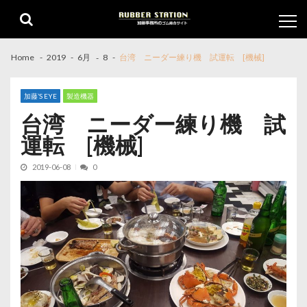
Skip
Skip
to
to
navigation
content
Home
2019
6月
8
台湾 ニーダー練り機 試運転 [機械]
加藤’S EYE
製造機器
台湾 ニーダー練り機 試
運転 [機械]
2019-06-08
0