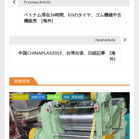
Previous Article
投
ベトナム滞在26時間、EUのタイヤ、ゴム機械中古
稿
機販売 [海外]
ナ
ビ
Next Article
ゲ
中国CHINAPLAS2019、台湾出張、日経記事 [海
外]
ー
シ
関連情報
ョ
ン
マーケット
加藤’S EYE
製造機器
調達、購買資材