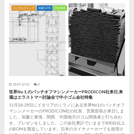
コンサルティング
加藤’S EYE
製造機器
2019-12-01
0
世界No１のバッチオフマシンメーカーPRODICON社来日,来
週はエラストマー討論会で中小ゴム会社特集
11月26-29日にイタリアのミラノにある世界No1のバッチオフ
マシンメーカーのPRODICON社の社長、営業部長が来日しま
した。加藤と東海、関西、中国地方のゴム関係者と打ち合わ
せ、プレゼンをしました。この会社累計でいままで600台以上
のBOMを製造しています。日本のタイヤメーカーでも使用さ