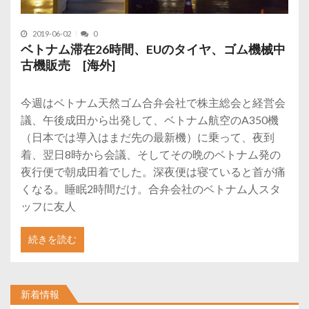
2019-06-02
0
ベトナム滞在26時間、EUのタイヤ、ゴム機械中
古機販売 [海外]
今週はベトナム天然ゴム合弁会社で株主総会と経営会
議、午後成田から出発して、ベトナム航空のA350機
（日本では導入はまだ先の最新機）に乗って、夜到
着、翌日8時から会議、そしてその晩のベトナム発の
夜行便で朝成田着でした。深夜便は寝ていると首が痛
くなる。睡眠2時間だけ。合弁会社のベトナム人スタ
ッフに友人
続きを読む
新着情報