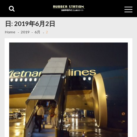
Skip
Skip
to
to
navigation
content
日:
2019年6月2日
Home
2019
6月
2