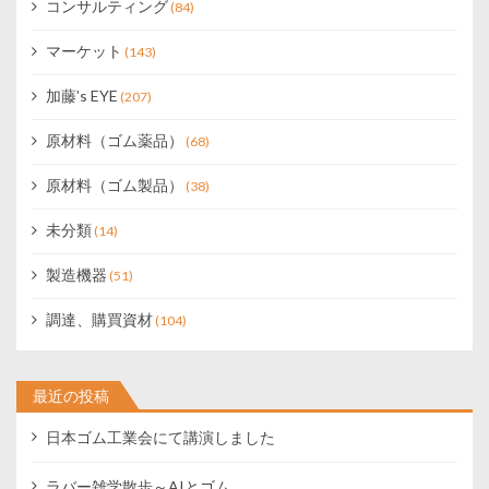
コンサルティング
(84)
マーケット
(143)
加藤’s EYE
(207)
原材料（ゴム薬品）
(68)
原材料（ゴム製品）
(38)
未分類
(14)
製造機器
(51)
調達、購買資材
(104)
最近の投稿
日本ゴム工業会にて講演しました
ラバー雑学散歩～AIとゴム