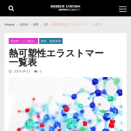
Skip
Skip
to
to
navigation
content
Home
2019
9月
17
熱可塑性エラストマー 一覧表
原材料（ゴム製品）
調達、購買資材
熱可塑性エラストマー
一覧表
2019-09-17
0