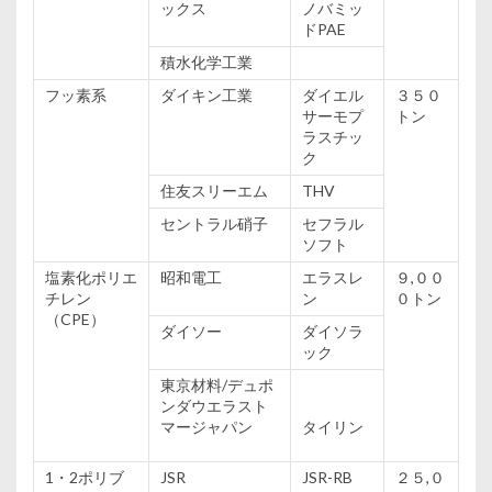
ックス
ノバミッ
ドPAE
積水
化学
工業
フッ素
系
ダイキン
工業
ダイエル
３５０
サーモプ
トン
ラスチッ
ク
住友
スリーエム
THV
セントラル
硝子
セフラル
ソフト
塩素
化
ポリエ
昭和
電工
エラスレ
９,００
チレン
ン
０トン
（CPE）
ダイソー
ダイソラ
ック
東京
材料
/デュポ
ンダウエラスト
マージャパン
タイリン
1・2ポリブ
JSR
JSR-RB
２５,０