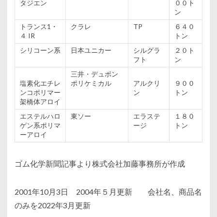
タジエン
００ト
ン
トランス1・
クラレ
TP
６４０
４ IR
トン
シリコーン
系
日本
ユニカー
シルグラ
２０ト
フト
ン
三井
・デュポン
塩素化
エチレ
ポリケミカル
アルクリ
９００
ンコポリマー
ン
トン
架橋体アロイ
エステルハロ
東
ソー
エラステ
１８０
ゲン
系
ポリマ
ージ
トン
ーアロイ
ゴム化学新聞記事より株式会社加藤事務所が作成
2001年10月3日 2004年５月更新 会社名、商品名
のみを2022年3月更新