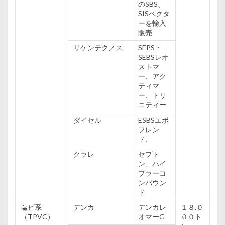
のSBS、
SISベクタ
ーを輸入
販売
リケンテクノス
SEPS・
SEBSレオ
ストマ
ー、アク
ティマ
ー、トリ
ニティー
ダイセル
ESBSエポ
フレン
ド、
クラレ
セプト
ン、ハイ
ブラーコ
ンパウン
ド
塩ビ系
デンカ
デンカレ
１８,０
（TPVC）
オマーG
００ト