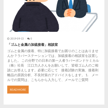
2019-09-15
0
「ゴムと金属の加硫接着」相談室
ゴムと金属の接着、特に加硫接着でお困りのことはありませ
んか？ラバーステーションでは、加硫接着の相談室を設置し
ました。 この分野での日本の第一人者ラバーボンドケミカル
（株）社長 江口力人さんをお願いして、皆様ゴム人のご相
談にお答えします。必要に応じて 接着試験の実施、接着剥
離品の原因分析、不良対策のアドバイスをします。 1. メー
ルでの質問は、こちらから入力して、メールでご質問
READ MORE