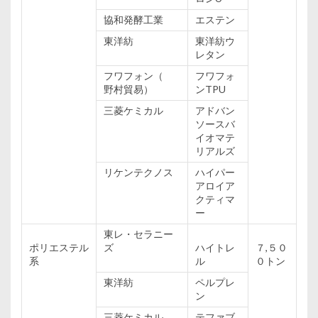
協和
発酵
工業
エステン
東洋紡
東洋紡
ウ
レタン
フワフォン（
フワフォ
野村貿易
）
ンTPU
三菱ケミカル
アドバン
ソースバ
イオマテ
リアルズ
リケンテクノス
ハイパー
アロイア
クティマ
ー
東
レ・セラニー
ポリエステル
ズ
ハイトレ
７,５０
系
ル
０トン
東洋紡
ペルプレ
ン
三菱ケミカル
テファブ