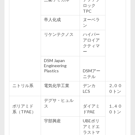
ロック
TPC
帝人
化成
ヌーベラ
ン
リケンテクノス
ハイパー
アロイア
クティマ
ー
DSM Japan
Engineering
Plastics
DSMアー
ニテル
ニトリル
系
電気
化学
工業
デンカ
２,００
LCS
０トン
デグサ・ヒュル
ポリアミド
ス
ダイアミ
１,４０
系
（TPAE）
ドPAE
０トン
宇部
興産
UBEポリ
アミドエ
ラストマ