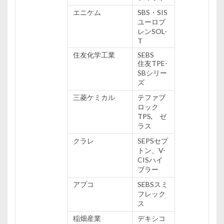
エニケム
SBS・SIS
ユーロプ
レンSOL-
T
住友
化学
工業
SEBS
住友
TPE-
SBシリー
ズ
三菱ケミカル
テファブ
ロック
TPS, ゼ
ラス
クラレ
SEPSセプ
トン、V-
CISハイ
ブラー
アプコ
SEBSスミ
フレック
ス
稲
畑
産業
デキシコ