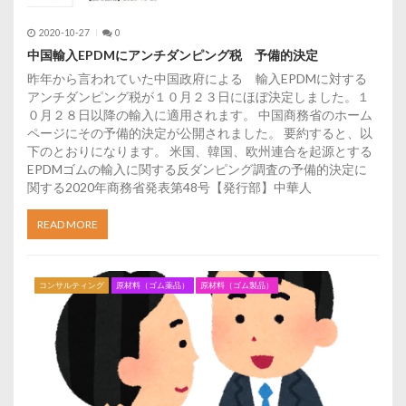
2020-10-27
0
中国輸入EPDMにアンチダンピング税 予備的決定
昨年から言われていた中国政府による 輸入EPDMに対する
アンチダンピング税が１０月２３日にほぼ決定しました。１
０月２８日以降の輸入に適用されます。 中国商務省のホーム
ページにその予備的決定が公開されました。 要約すると、以
下のとおりになります。 米国、韓国、欧州連合を起源とする
EPDMゴムの輸入に関する反ダンピング調査の予備的決定に
関する2020年商務省発表第48号【発行部】中華人
READ MORE
コンサルティング
原材料（ゴム薬品）
原材料（ゴム製品）