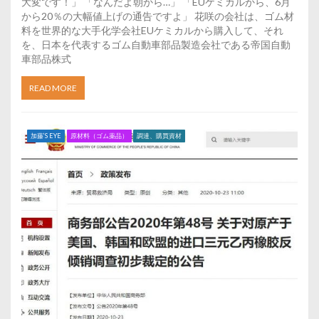
大変です！」 「なんだよ朝から…」 「EUケミカルから、6月
から20％の大幅値上げの通告ですよ」 花咲の会社は、ゴム材
料を世界的な大手化学会社EUケミカルから購入して、それ
を、日本を代表するゴム自動車部品製造会社である帝国自動
車部品株式
READ MORE
加藤’S EYE
原材料（ゴム薬品）
調達、購買資材