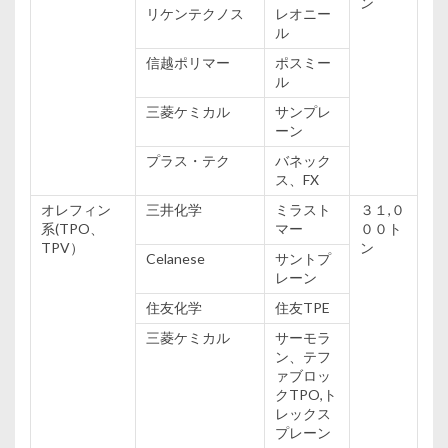
ン
リケンテクノス
レオニー
ル
信越
ポリマー
ポスミー
ル
三菱ケミカル
サンプレ
ーン
プラス・テク
バネック
ス、FX
オレフィン
三井
化学
ミラスト
３１,０
系
(TPO、
マー
００ト
TPV）
ン
Celanese
サントプ
レーン
住友
化学
住友
TPE
三菱ケミカル
サーモラ
ン、テフ
ァブロッ
クTPO,ト
レックス
プレーン