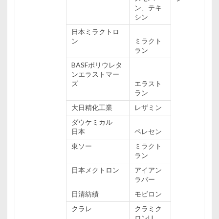
ン、テキ
シン
日本ミラクトロ
ン
ミラクト
ラン
BASFポリウレタ
ンエラストマー
ズ
エラスト
ラン
大日
精化
工業
レザミン
ダウケミカル
日本
ペレセン
東ソー
ミラクト
ラン
日本
メクトロン
アイアン
ラバー
日清
紡績
モビロン
クラレ
クラミク
ロンU