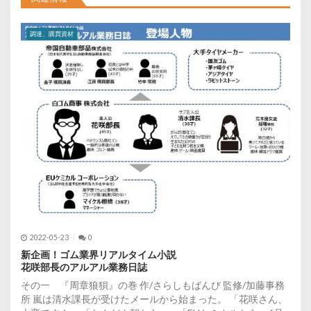
ョ
調達、購買資材
ン
2022-05-23
0
新企画！ゴム業界リアルタイム小説
花咲部長のアルアル業務日誌
その一 『周章狼狽』の巻 作/さらしもばんび 監修/加藤事務
所 嵐は清水課長が受けたメールから始まった。 「花咲さん、