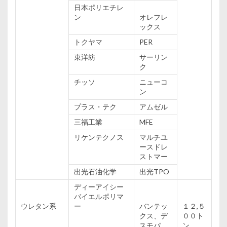
日本
ポリエチレ
ン
オレフレ
ックス
トクヤマ
PER
東洋紡
サーリン
ク
チッソ
ニューコ
ン
プラス・テク
アムゼル
三福工業
MFE
リケンテクノス
マルチユ
ースドレ
ストマー
出光
石油
化学
出光
TPO
ディーアイシー
バイエルポリマ
ウレタン
系
ー
バンテッ
１２,５
クス、デ
００ト
スモパ
ン