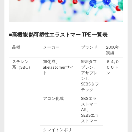
■高機能 熱可塑性エラストマー TPE 一覧表
品種
メーカー
ブランド
2000年
実績
スチレン
旭化成
、
SBRタフ
６４,０
系
（SBC）
akelastomerサイ
プレン、
００ト
ト
アサプレ
ン
ンT、
SEBSタフ
テック
アロン
化成
SBSエラ
ストマー
AR、
SEBSエラ
ストマー
クレイトンポリ