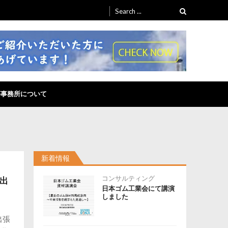
Search
for:
藤事務所について
新着情報
コンサルティング
ド出
日本ゴム工業会にて講演
しました
出張