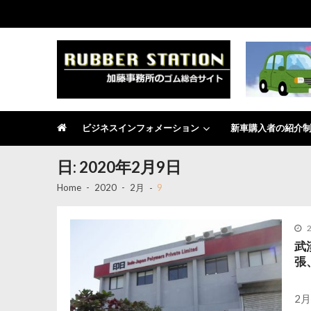
Skip
Skip
to
to
navigation
content
RUBBER STATION
加藤事務所のゴム総合サイト
ビジネスインフォメーション
新車購入者の紹介
日:
2020年2月9日
Home
2020
2月
9
武
張
2