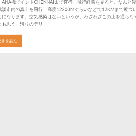
、ANA機でインドCHENNAIまで直行。飛行経路を見ると、なんと
武漢市内の真上を飛行、高度12200Mぐらいなどで12KMまで近づ
とになります。空気感染はないというが、わざわざこの上を通らな
とも思う。帰りのデリ
続きを読む