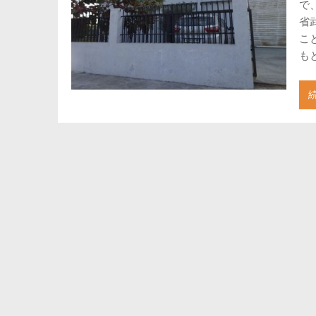
で
省
こ
も