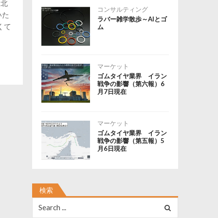
湖北
コンサルティング
いた
ラバー雑学散歩～AIとゴ
くて
ム
マーケット
ゴムタイヤ業界 イラン
戦争の影響（第六報）6
月7日現在
マーケット
ゴムタイヤ業界 イラン
戦争の影響（第五報）5
月6日現在
検索
Search
for: