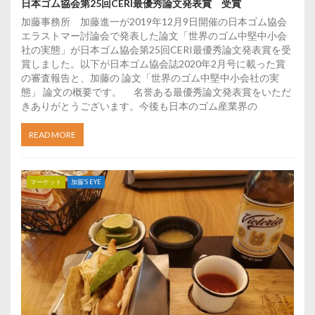
日本ゴム協会第25回CERI最優秀論文発表賞 受賞
加藤事務所 加藤進一が2019年12月9日開催の日本ゴム協会
エラストマー討論会で発表した論文「世界のゴム中堅中小会
社の実態」が日本ゴム協会第25回CERI最優秀論文発表賞を受
賞しました。以下が日本ゴム協会誌2020年2月号に載った賞
の審査報告と、加藤の 論文「世界のゴム中堅中小会社の実
態」 論文の概要です。 名誉ある最優秀論文発表賞をいただ
きありがとうございます。今後も日本のゴム産業界の
READ MORE
マーケット
加藤’S EYE