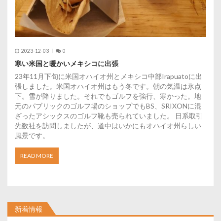
2023-12-03
0
寒い米国と暖かいメキシコに出張
23年11月下旬に米国オハイオ州とメキシコ中部Irapuatoに出
張しました。米国オハイオ州はもう冬です。朝の気温は氷点
下。雪が降りました。それでもゴルフを強行、寒かった。地
元のパブリックのゴルフ場のショップでもBS、SRIXONに混
ざったアシックスのゴルフ靴も売られていました。 日系取引
先数社を訪問しましたが、道中はいかにもオハイオ州らしい
風景です。
READ MORE
新着情報