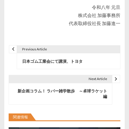
令和八年 元旦
株式会社 加藤事務所
代表取締役社長 加藤進一
Previous Article
投
日本ゴム工業会にて講演、トヨタ
稿
ナ
Next Article
ビ
新企画コラム！ ラバー雑学散歩 ～卓球ラケット
ゲ
編
ー
シ
関連情報
ョ