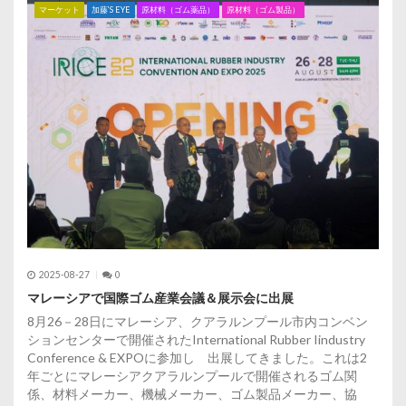
マーケット
加藤’S EYE
原材料（ゴム薬品）
原材料（ゴム製品）
ン
2025-08-27
0
マレーシアで国際ゴム産業会議＆展示会に出展
8月26－28日にマレーシア、クアラルンプール市内コンベン
ションセンターで開催されたInternational Rubber Iindustry
Conference & EXPOに参加し 出展してきました。これは2
年ごとにマレーシアクアラルンプールで開催されるゴム関
係、材料メーカー、機械メーカー、ゴム製品メーカー、協