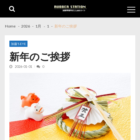
Skip
Skip
to
to
navigation
content
Home
2026
1月
1
新年のご挨拶
加藤’S EYE
新年のご挨拶
2026-01-01
0