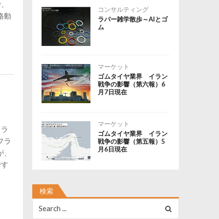
で、
コンサルティング
格動
ラバー雑学散歩～AIとゴ
ム
マーケット
ゴムタイヤ業界 イラン
戦争の影響（第六報）6
月7日現在
マーケット
フラ
ゴムタイヤ業界 イラン
フラ
戦争の影響（第五報）5
月6日現在
が、
です
検索
Search
for: