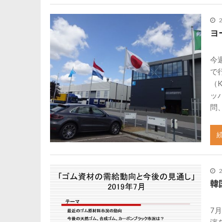
ヨ
今
で
（
ッ
問
韓
7
演