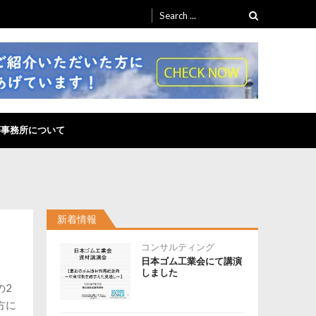
Search
for:
藤事務所について
新着情報
コンサルティング
日本ゴム工業会にて講演
しました
の2
方に