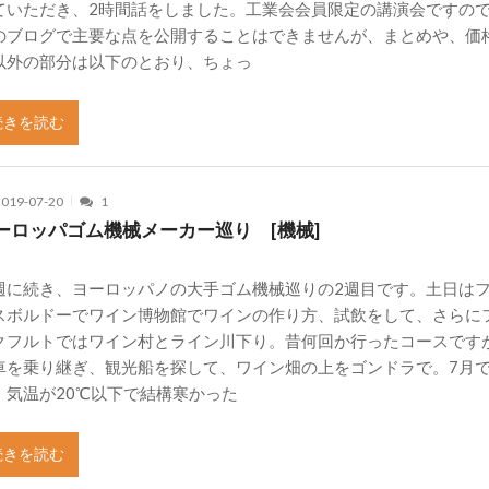
ていただき、2時間話をしました。工業会会員限定の講演会ですの
のブログで主要な点を公開することはできませんが、まとめや、価
以外の部分は以下のとおり、ちょっ
続きを読む
2019-07-20
1
ーロッパゴム機械メーカー巡り [機械]
週に続き、ヨーロッパノの大手ゴム機械巡りの2週目です。土日は
スボルドーでワイン博物館でワインの作り方、試飲をして、さらに
クフルトではワイン村とライン川下り。昔何回か行ったコースです
車を乗り継ぎ、観光船を探して、ワイン畑の上をゴンドラで。7月
、気温が20℃以下で結構寒かった
続きを読む