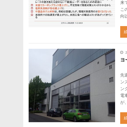
来
こ
向
ヨ
先
ン
ン
電
が