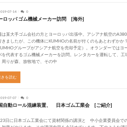
2019-07-14
0
ーロッパ ゴム機械メーカー訪問 [海外]
週は某大手ゴム会社の方とヨーロッパ出張中。アシアナ航空のA38
行きましたが、この機体にKUMHOの名前が付くのもあとわずかか
KUMHOグループがアシアナ航空を売却予定）。オランダーではヨ
パを代表するゴム機械メーカーを訪問。レンタカーを運転して、工
、周りが森、放牧地で、その中
続きを読む
2019-07-07
0
国自動ロール混練装置、 日本ゴム工業会 [ご紹介]
月23日に日本ゴム工業会にて資材関係の講演と 中小企業委員会で
を加藤がやります。その講演内容を今詰めています。下のような講