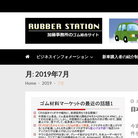
Skip
Skip
to
to
navigation
content
RUBBER STATION
加藤事務所のゴム総合サイト
ビジネスインフォメーション
新車購入者の紹介
月:
2019年7月
Home
2019
7月
日
今
件