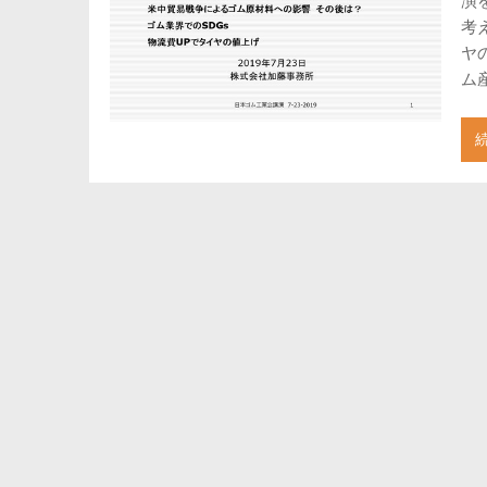
考
ヤ
ム