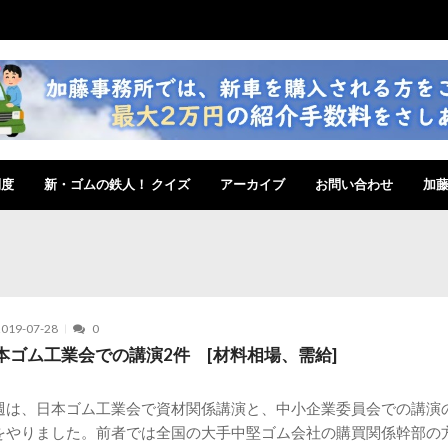
制度
新・ゴムの鉄人！ クイズ
アーカイブ
お問い合わせ
加
2019-07-28
0
本ゴム工業会での講演2件 [材料相場、需給]
週は、日本ゴム工業会で資材関係講演と、中小企業委員会での講演
をやりました。前者では全国の大手中堅ゴム会社の購買関係幹部の